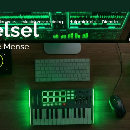
elsel
ksies
Musiekverspreiding
Hulpmiddels
Dienste
e Mense