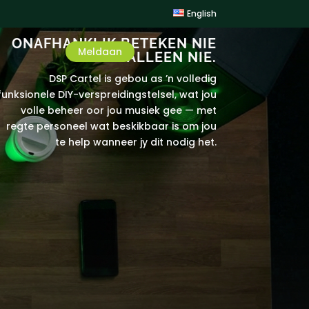
English
ONAFHANKLIK BETEKEN NIE
Meldaan
ALLEEN NIE.
DSP Cartel is gebou as ’n volledig
funksionele DIY-verspreidingstelsel, wat jou
volle beheer oor jou musiek gee — met
regte personeel wat beskikbaar is om jou
te help wanneer jy dit nodig het.