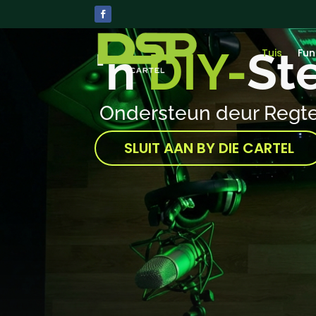
'n
DIY-
St
Tuis
Fun
Ondersteun deur Regt
SLUIT AAN BY DIE CARTEL